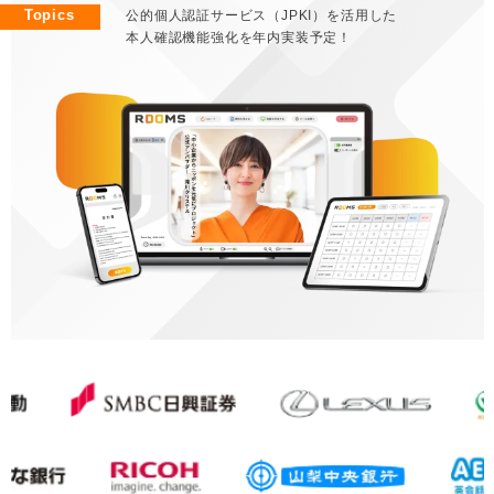
Topics
公的個人認証サービス（JPKI）を活用した
Topics
Topics
金融業界待望の「操作移譲・マスク機能」リリース！
「自治体向けROOMS」ついにリリース！
本人確認機能強化を年内実装予定！
非対面での契約手続きをよりスムーズ・安全に。
予約・WEB面談・来庁、すべての管理を一つに。